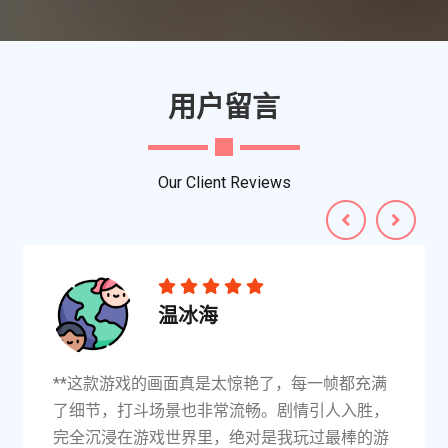
用户留言
Our Client Reviews
温冰海
**这款游戏的画面真是太惊艳了，每一帧都充满
了细节，打斗场景也非常流畅。剧情引人入胜，
完全沉浸在游戏世界里，绝对是我玩过最棒的游