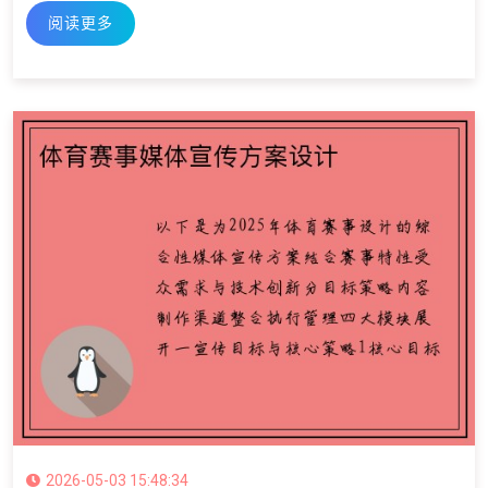
阅读更多
2026-05-03 15:48:34