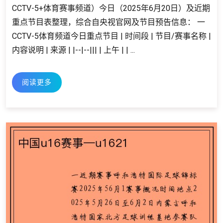
CCTV-5+体育赛事频道）今日（2025年6月20日）及近期
重点节目表整理，综合自央视官网及节目预告信息： 一
CCTV-5体育频道今日重点节目 | 时间段 | 节目/赛事名称 |
内容说明 | 来源 | |--|--||| | 上午 | | ...
阅读更多