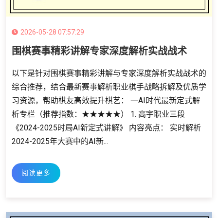
2026-05-28 07:57:29
围棋赛事精彩讲解专家深度解析实战战术
以下是针对围棋赛事精彩讲解与专家深度解析实战战术的
综合推荐，结合最新赛事解析职业棋手战略拆解及优质学
习资源，帮助棋友高效提升棋艺： 一AI时代最新定式解
析专栏（推荐指数：★★★★★） 1. 高宇职业三段
《2024-2025时局AI新定式讲解》 内容亮点： 实时解析
2024-2025年大赛中的AI新...
阅读更多