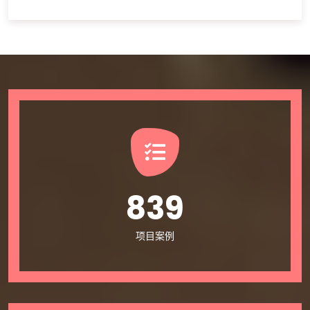
999
项目案例