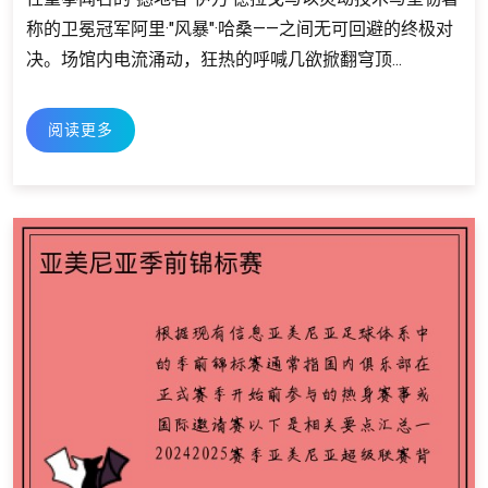
称的卫冕冠军阿里·"风暴"·哈桑——之间无可回避的终极对
决。场馆内电流涌动，狂热的呼喊几欲掀翻穹顶...
阅读更多