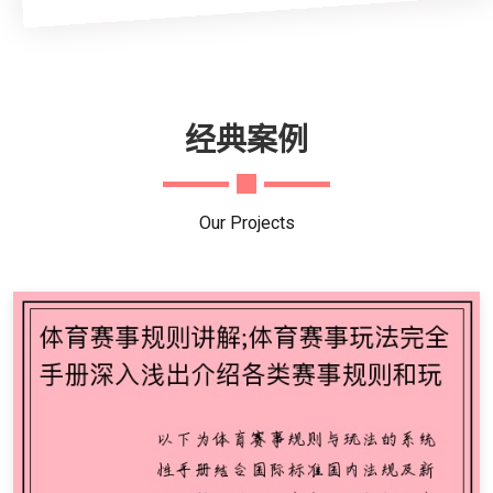
经典案例
Our Projects