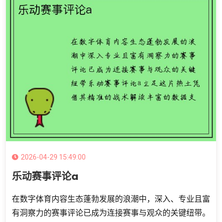
2026-04-29 15:49:00
乐动赛事评论a
在数字体育内容生态蓬勃发展的浪潮中，深入、专业且富
有洞察力的赛事评论已成为连接赛事与观众的关键纽带。