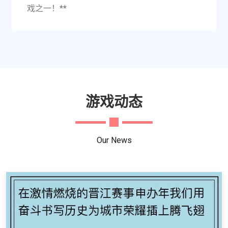
戏之一！**
游戏动态
Our News