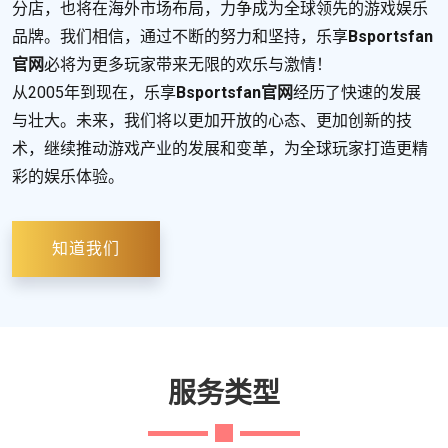
分店，也将在海外市场布局，力争成为全球领先的游戏娱乐
品牌。我们相信，通过不断的努力和坚持，乐享
Bsportsfan
官网
必将为更多玩家带来无限的欢乐与激情！
从2005年到现在，乐享
Bsportsfan官网
经历了快速的发展
与壮大。未来，我们将以更加开放的心态、更加创新的技
术，继续推动游戏产业的发展和变革，为全球玩家打造更精
彩的娱乐体验。
知道我们
服务类型