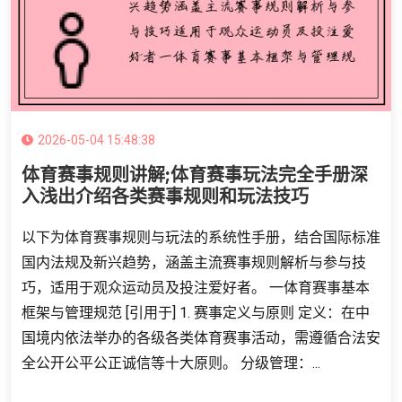
2026-05-04 15:48:38
体育赛事规则讲解;体育赛事玩法完全手册深
入浅出介绍各类赛事规则和玩法技巧
以下为体育赛事规则与玩法的系统性手册，结合国际标准
国内法规及新兴趋势，涵盖主流赛事规则解析与参与技
巧，适用于观众运动员及投注爱好者。 一体育赛事基本
框架与管理规范 [引用于] 1. 赛事定义与原则 定义：在中
国境内依法举办的各级各类体育赛事活动，需遵循合法安
全公开公平公正诚信等十大原则。 分级管理：...